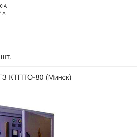
0 А
7 А
 шт.
ТЗ КТПТО-80 (Минск)