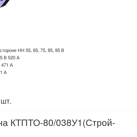
тороне НН 55, 65, 75, 85, 95 В
5 В 520 А
 471 А
1 А
 шт.
на КТПТО-80/038У1(Строй-