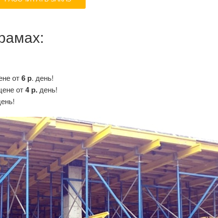
рамах:
цене от
6 р
. день!
 цене от
4 р.
день!
ень!