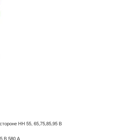
тороне НН 55, 65,75,85,95 В
5 В 580 А