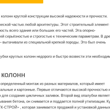
олонн круглой конструкции высокой надежности и прочности.
ческой частью любой архитектуры. Этот строительный элемент
ность всего здания или больших его частей. Эта опорно-
ей серьёзностью и строгостью к техническим параметрам. В др
 вытачивали из специальной крепкой породы. Это был очень
бки круглых колонн недорого и быстро возвести эти необходи
 колонн
о определенный монтаж из разных материалов, который имеет
тальные и картонные. Первые отличаются высокой прочностью 
 для создания цикличных заливок. Второй вид опалубки являет
вания бетона, он снимается и поддается полной утилизации. К
ГК-СТРОЙ» , которая занимается продажей и установкой данны