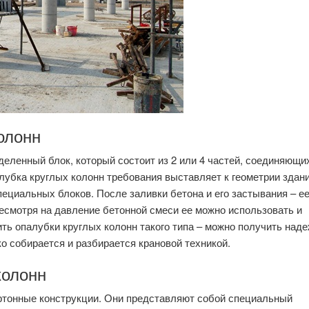
олонн
деленный блок, который состоит из 2 или 4 частей, соединяющи
убка круглых колонн требования выставляет к геометрии здани
циальных блоков. После заливки бетона и его застывания – е
есмотря на давление бетонной смеси ее можно использовать и
ить опалубки круглых колонн такого типа – можно получить над
ко собирается и разбирается крановой техникой.
колонн
артонные конструкции. Они представляют собой специальный