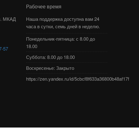
Рабочее время
км. МКАД
Наша поддержка доступна вам 24
часа в сутки, семь дней в неделю.
Понедельник-пятница: с 8.00 до
18.00
7-57
Суббота: 8.00 до 18.00
Воскресенье: Закрыто
https://zen.yandex.ru/id/5cbcf8f633a36800b48af17f